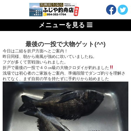
メニューを見る
最後の一投で大物ゲット(^^)
今日は二組を折戸方面へとご案内！
昨日同様、朝から南風が強めに吹いていましたね。
フグが多くて苦戦強いられました。
折戸で最後の一投で４０㎝級の大物クロダイが釣れました
浅場では初心者のご家族をご案内、準備段階でダンゴ釣りを理解さ
れてなく、まず自前の竿を持たずに手釣りから始めました