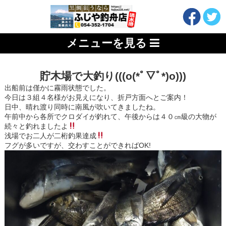
メニューを見る
貯木場で大釣り(((o(*ﾟ▽ﾟ*)o)))
出船前は僅かに霧雨状態でした。
今日は３組４名様がお見えになり、折戸方面へとご案内！
日中、晴れ渡り同時に南風が吹いてきましたね。
午前中から各所でクロダイが釣れて、午後からは４０㎝級の大物が
続々と釣れましたよ
浅場でお二人が二桁釣果達成
フグが多いですが、交わすことができればOK!