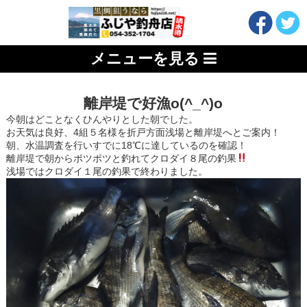
メニューを見る
離岸堤で好漁o(^_^)o
今朝はどことなくひんやりとした朝でした。
お天気は良好、4組５名様を折戸方面浅場と離岸堤へとご案内！
朝、水温調査を行いすでに18℃に達しているのを確認！
離岸堤で朝からポツポツと釣れてクロダイ８尾の釣果
浅場ではクロダイ１尾の釣果で終わりました。