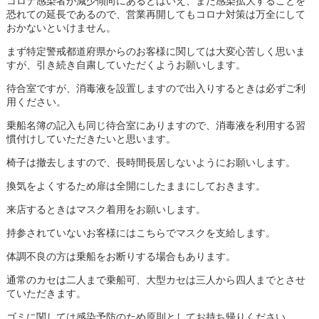
コロナ感染者が減少傾向にあるとはいえ、また感染拡大することを
恐れての延長であるので、営業再開してもコロナ対策は万全にして
おかないといけません。
まず特定警戒都道府県からのお客様に関しては大変心苦しく思いま
すが、引き続き自粛していただくようお願いします。
待合室ですが、消毒液を設置しますので出入りするときは必ずご利
用ください。
乗船名簿の記入も同じ待合室にありますので、消毒液を利用する習
慣付けしていただきたいと思います。
椅子は撤去しますので、長時間長居しないようにお願いします。
換気をよくするため扉は全開にしたままにしておきます。
来店するときはマスク着用をお願いします。
持参されていないお客様にはこちらでマスクを支給します。
体調不良の方は乗船をお断りする場合もあります。
通常のカセは二人まで乗船可、大型カセは三人から四人までとさせ
ていただきます。
ゴミに関しては感染予防のため原則としてお持ち帰りください。