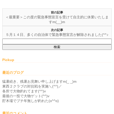
前の記事
＜最重要＞この度の緊急事態宣言を受けて自主的に休業いたしま
すm(__)m
次の記事
５月１４日、多くの自治体で緊急事態宣言が解除されました(^^♪
検
索:
Pickup
最近のブログ
猛暑続き、残暑お見舞い申し上げますm(_ _)m
東西２クラブの対抗戦を実施＼(^^)／
各所で大物釣れてます(^^)v
最後の一投で大物ゲット(^^)v
貯木場でプチ年無しが釣れた(o^^o)
最近のコメント