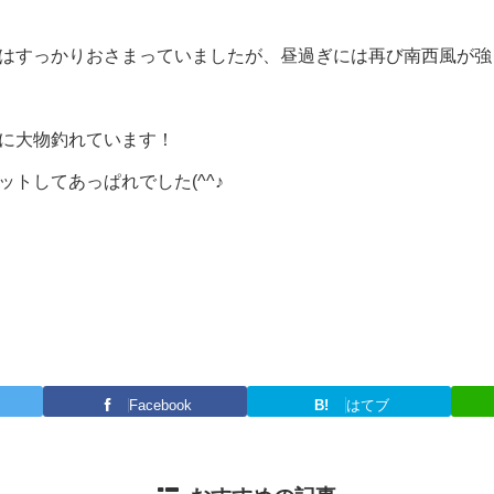
はすっかりおさまっていましたが、昼過ぎには再び南西風が強
に大物釣れています！
トしてあっぱれでした(^^♪
Facebook
B!
はてブ