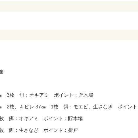
強
9㎝ 3枚 餌：オキアミ ポイント：貯木場
3㎝ 2枚、キビレ 37㎝ 1枚 餌：モエビ、生さなぎ ポイン
 1枚 餌：オキアミ ポイント：貯木場
 1枚 餌：生さなぎ ポイント：折戸