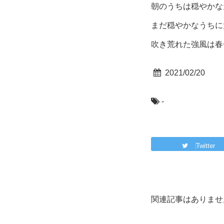
朝のうちは穏やかな
まだ穏やかなうちに
吹き荒れた強風は春
2021/02/20
-
Twitter
関連記事はありませ