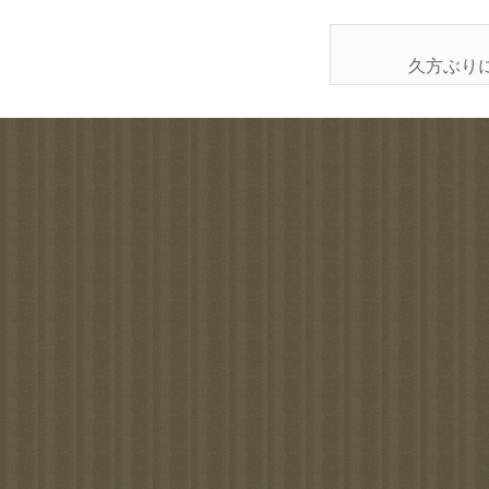
久方ぶりに年