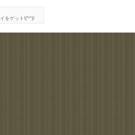
ゲット!(^^)!