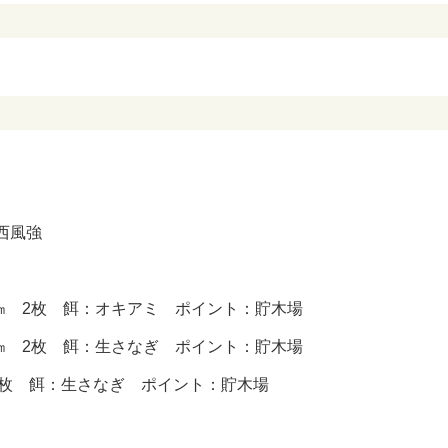
南西風強
1㎝ 2枚 餌：オキアミ ポイント：貯木場
0㎝ 2枚 餌：生さなぎ ポイント：貯木場
 1枚 餌：生さなぎ ポイント：貯木場