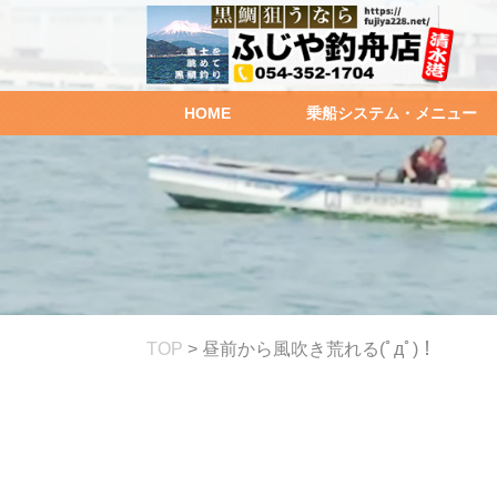
HOME
乗船システム・メニュー
TOP
>
昼前から風吹き荒れる(ﾟдﾟ)！