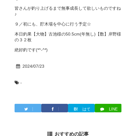
皆さんが釣り上げるまで無事成長して欲しいものですね
♪
９／初にも、貯木場を中心に行う予定☆
本日釣果【大物】古池様の50.5cm(年無し)【数】岸野様
の３２枚
絶好釣です(*^-^*)
2024/07/23
-
B!
はて
LINE
Twitter
Facebook
ブ
おすすめの記事