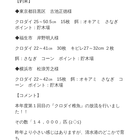
【釣果】
◆東京都目黒区 古池正徳様
クロダイ 25～50.5㎝ 15枚 餌：オキアミ さなぎ
ポイント：貯木場
◆福生市 岸野明人様
クロダイ 22～41㎝ 30枚 キビレ27～32cm ２枚
餌：さなぎ コーン ポイント：貯木場
◆横浜市 松浪芳之様
クロダイ 22～42㎝ 15枚 餌：オキアミ さなぎ コ
ーン ポイント：貯木場
【コメント】
本年度第１回目の『クロダイ稚魚』の放流を行いまし
た！！
その数「１４，０００」匹 (≧◇≦)
昨年より小さい感じはありますが、清水港のどこかで育
ち