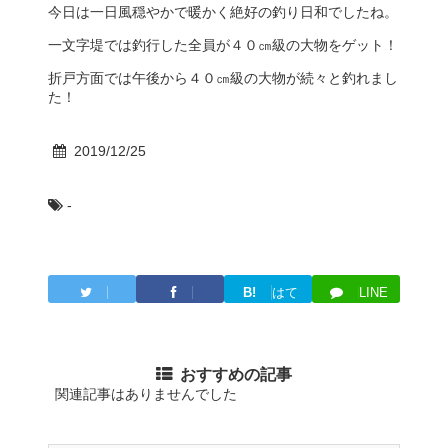
今日は一日風穏やかで暖かく絶好の釣り日和でしたね。
一文字堤では釣行した全員が４０㎝級の大物をゲット！
折戸方面では午後から４０㎝級の大物が続々と釣れまし
た！
2019/12/25
-
B!
はて
LINE
Twitter
Facebook
ブ
おすすめの記事
関連記事はありませんでした