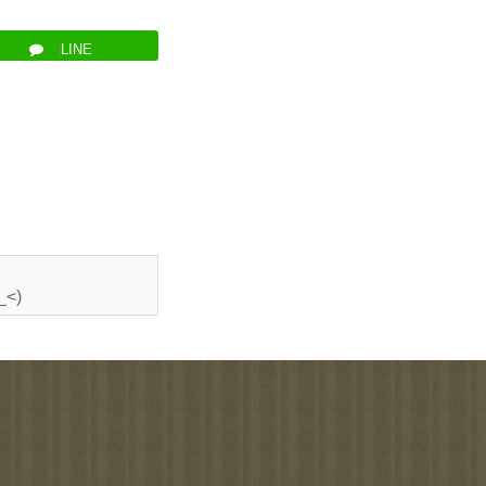
LINE
<)