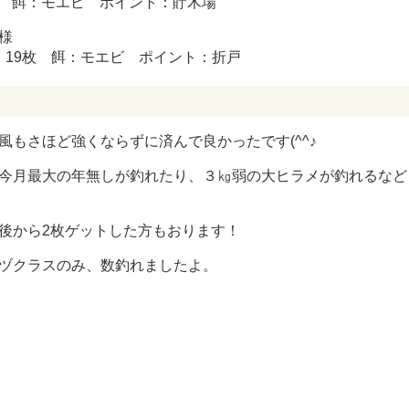
1枚 餌：モエビ ポイント：貯木場
様
㎝ 19枚 餌：モエビ ポイント：折戸
風もさほど強くならずに済んで良かったです(^^♪
今月最大の年無しが釣れたり、３㎏弱の大ヒラメが釣れるなど
後から2枚ゲットした方もおります！
ヅクラスのみ、数釣れましたよ。