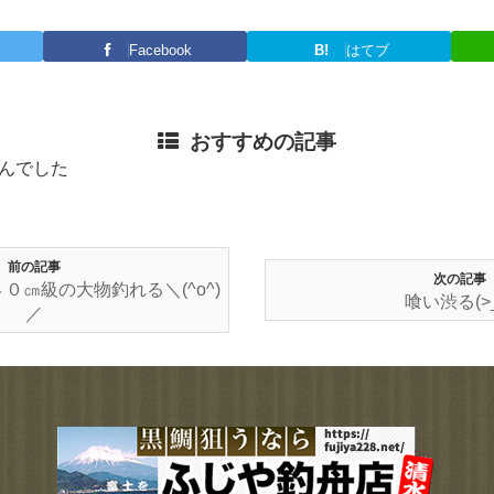
Facebook
B!
はてブ
おすすめの記事
んでした
前の記事
次の記事
０㎝級の大物釣れる＼(^o^)
喰い渋る(>_
／