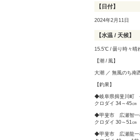
【日付】
2024年2月11日
【水温 / 天候】
15.5℃ / 曇り時々晴
【潮 / 風】
大潮 ／ 無風のち南
【釣果】
◆岐阜県揖斐川町 
クロダイ 34～45
◆甲斐市 広瀬智一
クロダイ 30～51
◆甲斐市 広瀬龍一