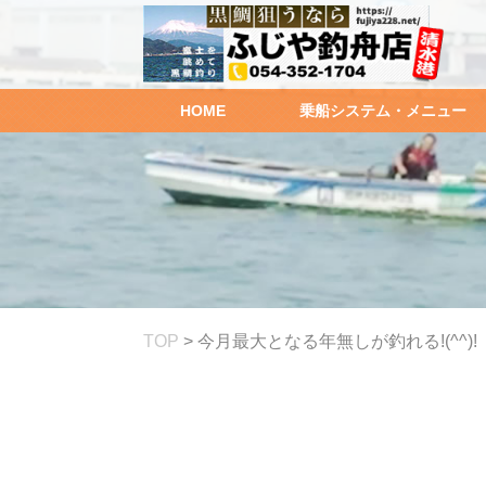
HOME
乗船システム・メニュー
TOP
>
今月最大となる年無しが釣れる!(^^)!