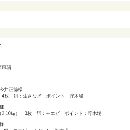
れ
西風弱
今井正徳様
㎝ 4枚 餌：生さなぎ ポイント：貯木場
様
㎝（2.10㎏） 3枚 餌：モエビ ポイント：貯木場
様