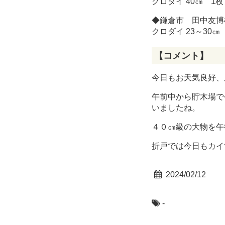
クロダイ 40㎝ 
◆鎌倉市 田中友博
クロダイ 23～30
【コメント】
今日もお天気良好、
午前中から貯木場で
いましたね。
４０㎝級の大物を午
折戸では今日もカイ
2024/02/12
-