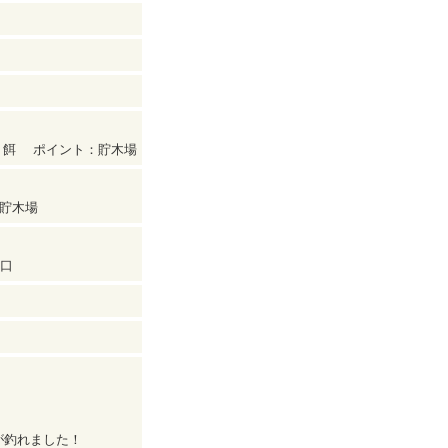
、練り餌 ポイント：貯木場
：貯木場
入口
が釣れました！