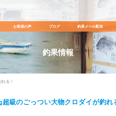
お客様の声
ブログ
釣果メール配信
釣果情報
釣れる！
㎏超級のごっつい大物クロダイが釣れ