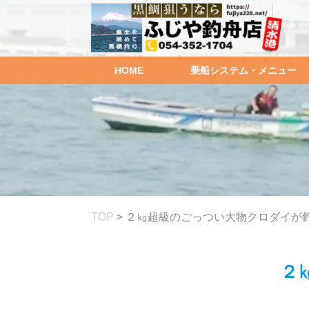
HOME
乗船システム・メニュー
TOP
>
２㎏超級のごっつい大物クロダイが
２