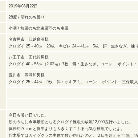
2019年08月22日
28度 / 晴れのち曇り
小潮 / 無風のち北東風弱のち南風
名古屋市 江越良英様
クロダイ 25～40㎝ 20枚 キビレ 24～41㎝ 5枚 餌：生さなぎ
八王子市 田代幹男様
クロダイ 40～53㎝（2.02㎏）7枚 餌：生さなぎ、コーン ポイント
豊川市 深澤和男様
クロダイ 25～44㎝ 9枚 餌：オキアミ、コーン ポイント：三保取
今日も暑い日でした。
朝のうちに今年最初となるクロダイ稚魚の放流12,000匹行いました。
体長約９ｃｍと例年よりも大きくすこぶる元気な稚魚でしたよ。
貯木場ではカイヅクラス主体で数が釣れたのと、２㎏を超える”年無し”