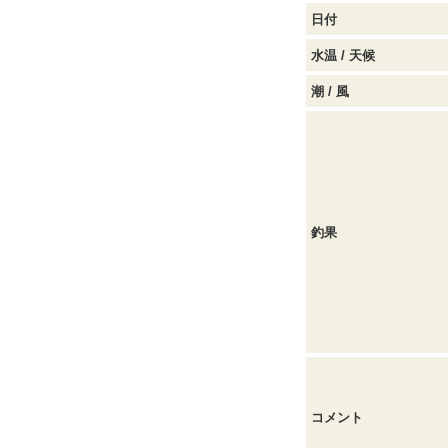
日付
水温 / 天候
潮 / 風
釣果
コメント