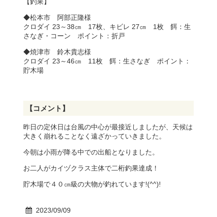
【釣果】
◆松本市 阿部正隆様
クロダイ 23～38㎝ 17枚、キビレ 27㎝ 1枚 餌：生
さなぎ・コーン ポイント：折戸
◆焼津市 鈴木貴志様
クロダイ 23～46㎝ 11枚 餌：生さなぎ ポイント：
貯木場
【コメント】
昨日の定休日は台風の中心が最接近しましたが、天候は
大きく崩れることなく遠ざかっていきました。
今朝は小雨が降る中での出船となりました。
お二人がカイヅクラス主体で二桁釣果達成！
貯木場で４０㎝級の大物が釣れています!(^^)!
2023/09/09