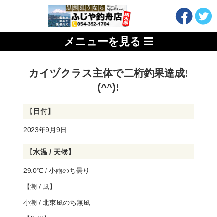
メニューを見る
カイヅクラス主体で二桁釣果達成!
(^^)!
【日付】
2023年9月9日
【水温 / 天候】
29.0℃ / 小雨のち曇り
【潮 / 風】
小潮 / 北東風のち無風