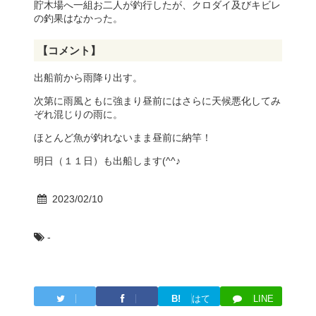
貯木場へ一組お二人が釣行したが、クロダイ及びキビレ
の釣果はなかった。
【コメント】
出船前から雨降り出す。
次第に雨風ともに強まり昼前にはさらに天候悪化してみ
ぞれ混じりの雨に。
ほとんど魚が釣れないまま昼前に納竿！
明日（１１日）も出船します(^^♪
2023/02/10
-
B!
はて
LINE