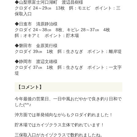
◆山梨県富士河口湖町 渡辺昌樹様
クロダイ 24～29㎝ 13枚 餌：モエビ ポイント：三
保取入口
◆日進市 清原静治様
クロダイ 24～38㎝ 8枚、キビレ 28～37㎝ 4枚
餌：オキアミ ポイント：貯木場
◆磐田市 金原英行様
クロダイ 39㎝ 1枚 餌：生さなぎ ポイント：離岸堤
◆静岡市 渡辺文雄様
クロダイ 37㎝ 1枚 餌：生さなぎ ポイント：一文字
堤
【コメント】
今年最後の営業日、一日中風おだやかで良き釣り日和で
した(^^♪
沖方面では単発傾向ながらもクロダイ釣れました！
貯木場ではカイヅクラス主体で釣れています！
三保取入口がカイヅクラスで数釣れましたね。