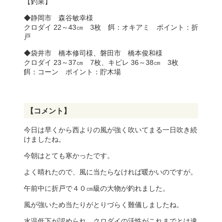
【釣果】
◆静岡市 森谷敏幸様
クロダイ 22～43㎝ 3枚 餌：オキアミ ポイント：折
戸
◆袋井市 橋本修司様、磐田市 橋本俊和様
クロダイ 23～37㎝ 7枚、キビレ 36～38㎝ 3枚
餌：コーン ポイント：貯木場
【コメント】
今日は早くから西よりの風が強く吹いてまる一日吹き続
けましたね。
今朝はとても寒かったです。
よく晴れたので、風に当たらなければ暖かいのですが。
午前中に折戸で４０㎝級の大物が釣れました。
風が強いため当たりがとりづらく難儀しましたね。
水温低下が認められ、クロダイの活性がこれまでとは違