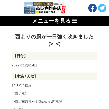
メニューを見る
西よりの風が一日強く吹きました
(>_<)
【日付】
2022年12月14日
【水温 / 天候】
19.5℃ / 晴れ
【潮 / 風】
中潮 / 南西風やや強いのち西風強