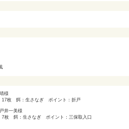
風
晴様
㎝ 17枚 餌：生さなぎ ポイント：折戸
戸井一美様
㎝ 7枚 餌：生さなぎ ポイント：三保取入口