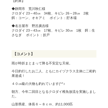
【釣果】
◆静岡市 荒川秋仁様
クロダイ 23～40㎝ 34枚、キビレ 26～28㎝ 2枚
餌：コーン、オキアミ ポイント：貯木場
◆名古屋市 野呂廣吉様
クロダイ 23～43㎝ 17枚、キビレ 30㎝ 1枚 餌：生
さなぎ ポイント：折戸
【コメント】
雨が時折まとまって降る不安定な天候。
今日釣行したお二人、ともにカイヅクラス主体に二桁釣
果達成！
４０㎝級の大物も釣れています(^^♪
朝方、今年二回目となるクロダイ稚魚放流を実施しまし
た。
山形県産、体長６～８ｃｍ、約11,000匹