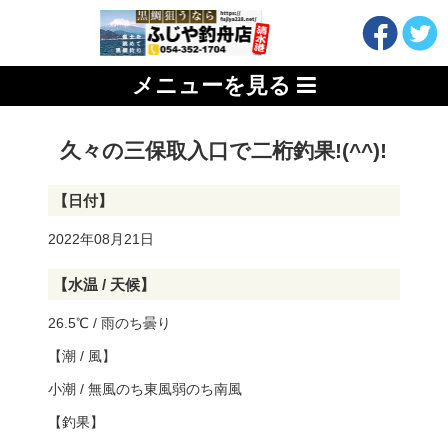
メニューを見る
久々の三保取入口で二桁釣果!(^^)!
【日付】
2022年08月21日
【水温 / 天候】
26.5℃ / 雨のち曇り
【潮 / 風】
小潮 / 無風のち東風弱のち南風
【釣果】