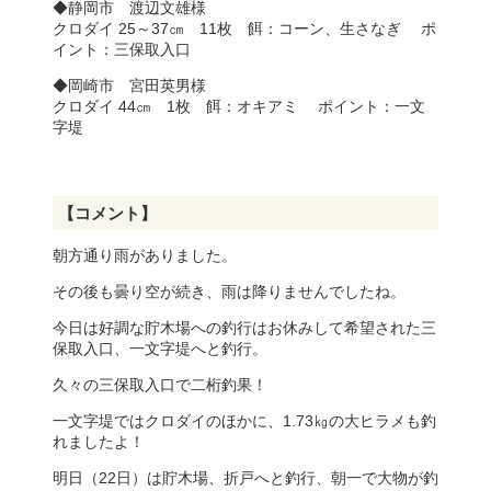
◆静岡市 渡辺文雄様
クロダイ 25～37㎝ 11枚 餌：コーン、生さなぎ ポ
イント：三保取入口
◆岡崎市 宮田英男様
クロダイ 44㎝ 1枚 餌：オキアミ ポイント：一文
字堤
【コメント】
朝方通り雨がありました。
その後も曇り空が続き、雨は降りませんでしたね。
今日は好調な貯木場への釣行はお休みして希望された三
保取入口、一文字堤へと釣行。
久々の三保取入口で二桁釣果！
一文字堤ではクロダイのほかに、1.73㎏の大ヒラメも釣
れましたよ！
明日（22日）は貯木場、折戸へと釣行、朝一で大物が釣