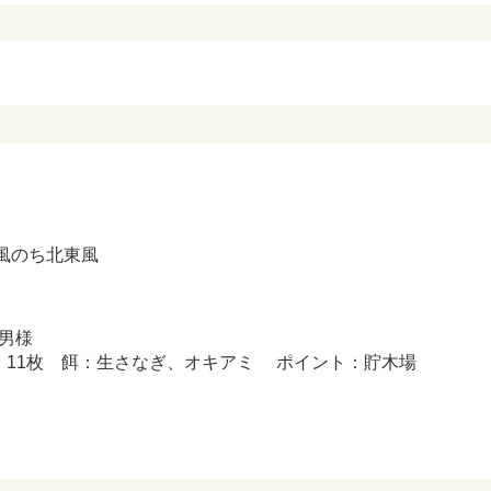
東風のち北東風
男様
7㎝ 11枚 餌：生さなぎ、オキアミ ポイント：貯木場