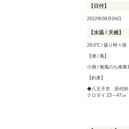
【日付】
2022年08月04日
【水温 / 天候】
28.0℃ / 曇り時々雨
【潮 / 風】
小潮 / 無風のち南
【釣果】
◆八王子市 田代幹
クロダイ 23～4