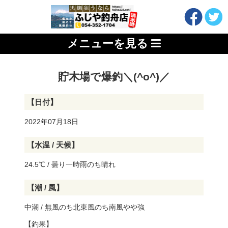
メニューを見る
貯木場で爆釣＼(^o^)／
【日付】
2022年07月18日
【水温 / 天候】
24.5℃ / 曇り一時雨のち晴れ
【潮 / 風】
中潮 / 無風のち北東風のち南風やや強
【釣果】