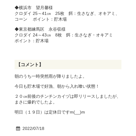
◆横浜市 望月馨様
クロダイ 25～41㎝ 25枚 餌：生さなぎ、オキアミ、
コーン ポイント：貯木場
◆東京都練馬区 永谷収様
クロダイ 24～43㎝ 8枚 餌：生さなぎ・オキアミ
ポイント：貯木場
【コメント】
朝のうち一時突然雨が降りましたよ。
今日も貯木場で好漁、朝から入れ喰い状態！
２０㎝前後のチンチンカイヅは即リリースしましたが、
まさに爆釣でしたよ。
明日（１９日）は定休日ですm(__)m
2022/07/18