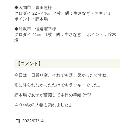
◆入間市 青田瞳様
クロダイ 22～44㎝ 4枚 餌：生さなぎ・オキアミ
ポイント：貯木場
◆所沢市 恒遠宏幸様
クロダイ 41㎝ 1枚 餌：生さなぎ ポイント：貯木
場
【コメント】
今日は一日曇り空、それでも蒸し暑かったですね。
雨に降られなかっただけでもラッキーでした。
貯木場で女子が奮闘して本日の竿頭!(^^)!
４０㎝級の大物も釣れましたよ！
2022/07/14