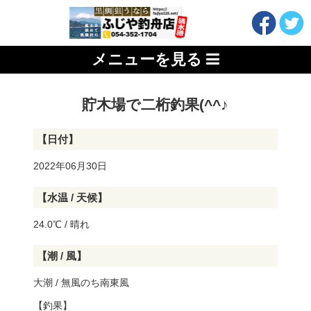
メニューを見る
貯木場で二桁釣果(^^♪
【日付】
2022年06月30日
【水温 / 天候】
24.0℃ / 晴れ
【潮 / 風】
大潮 / 無風のち南東風
【釣果】