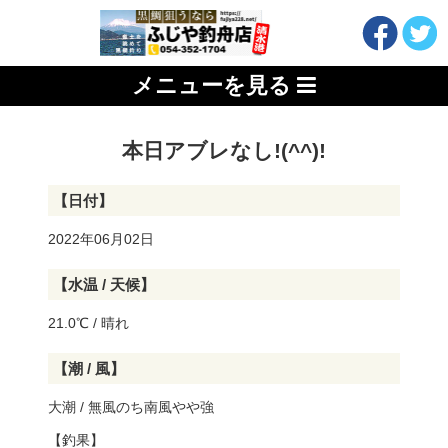
メニューを見る
本日アブレなし!(^^)!
【日付】
2022年06月02日
【水温 / 天候】
21.0℃ / 晴れ
【潮 / 風】
大潮 / 無風のち南風やや強
【釣果】