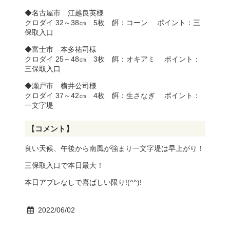
◆名古屋市 江越良英様
クロダイ 32～38㎝ 5枚 餌：コーン ポイント：三
保取入口
◆富士市 本多祐司様
クロダイ 25～48㎝ 3枚 餌：オキアミ ポイント：
三保取入口
◆瀬戸市 横井公司様
クロダイ 37～42㎝ 4枚 餌：生さなぎ ポイント：
一文字堤
【コメント】
良い天候、午後から南風が強まり一文字堤は早上がり！
三保取入口で本日最大！
本日アブレなしで喜ばしい限り!(^^)!
2022/06/02