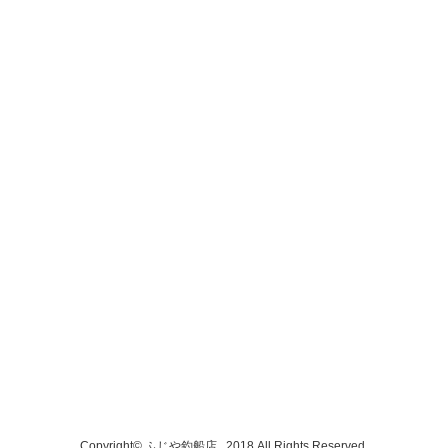
Copyright© ふじや釣船店 , 2018 All Rights Reserved.