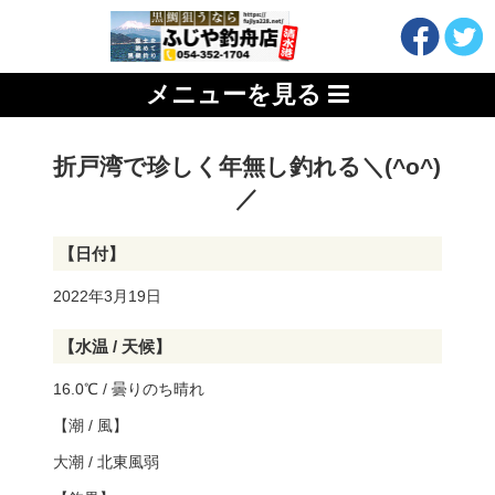
メニューを見る
折戸湾で珍しく年無し釣れる＼(^o^)
／
【日付】
2022年3月19日
【水温 / 天候】
16.0℃ / 曇りのち晴れ
【潮 / 風】
大潮 / 北東風弱