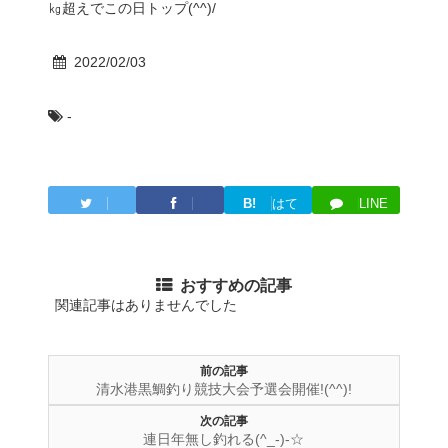
㎏超えでこの日トップ(^^)/
2022/02/03
-
B!
はて
LINE
Twitter
Facebook
ブ
おすすめの記事
関連記事はありませんでした
前の記事
清水港黒鯛釣り競技大会予選会開催!(^^)!
次の記事
連日年無し釣れる(^_-)-☆