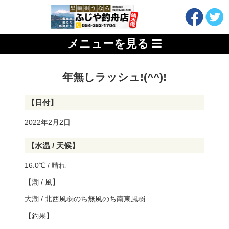
メニューを見る
年無しラッシュ!(^^)!
【日付】
2022年2月2日
【水温 / 天候】
16.0℃ / 晴れ
【潮 / 風】
大潮 / 北西風弱のち無風のち南東風弱
【釣果】