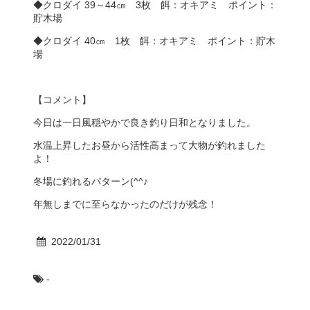
◆クロダイ 39～44㎝ 3枚 餌：オキアミ ポイント：
貯木場
◆クロダイ 40㎝ 1枚 餌：オキアミ ポイント：貯木
場
【コメント】
今日は一日風穏やかで良き釣り日和となりました。
水温上昇したお昼から活性高まって大物が釣れました
よ！
冬場に釣れるパターン(^^♪
年無しまでに至らなかったのだけが残念！
2022/01/31
-