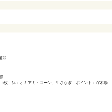
風弱
様
8㎝ 5枚 餌：オキアミ・コーン、生さなぎ ポイント：貯木場