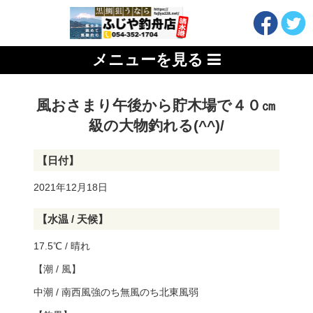
メニューを見る
風おさまり午後から貯木場で４０㎝
級の大物釣れる(^^)/
【日付】
2021年12月18日
【水温 / 天候】
17.5℃ / 晴れ
【潮 / 風】
中潮 / 南西風強のち無風のち北東風弱