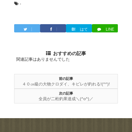
-
B!
はて
LINE
Twitter
Facebook
ブ
おすすめの記事
関連記事はありませんでした
前の記事
４０㎝級の大物クロダイ、キビレが釣れる!(^^)!
次の記事
全員が二桁釣果達成＼(^o^)／