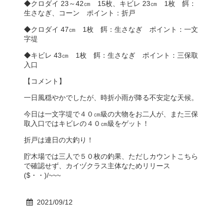
◆クロダイ 23～42㎝ 15枚、キビレ 23㎝ 1枚 餌：
生さなぎ、コーン ポイント：折戸
◆クロダイ 47㎝ 1枚 餌：生さなぎ ポイント：一文
字堤
◆キビレ 43㎝ 1枚 餌：生さなぎ ポイント：三保取
入口
【コメント】
一日風穏やかでしたが、時折小雨が降る不安定な天候。
今日は一文字堤で４０㎝級の大物をお二人が、また三保
取入口ではキビレの４０㎝級をゲット！
折戸は連日の大釣り！
貯木場では三人で５０枚の釣果、ただしカウントこちら
で確認せず、カイヅクラス主体なためリリース
($・・)/~~~
2021/09/12