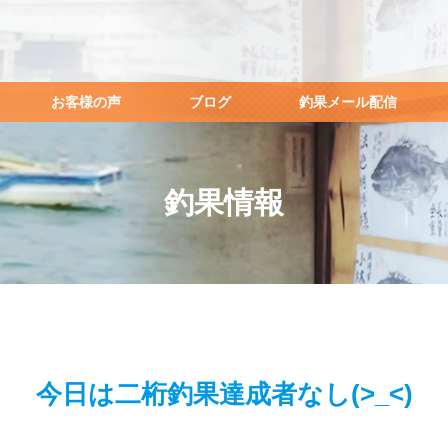
お客様の声
ブログ
釣果メール配信
釣果情報
今日は二桁釣果達成者なし(>_<)