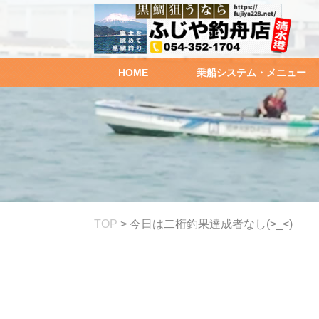
HOME
乗船システム・メニュー
TOP
>
今日は二桁釣果達成者なし(>_<)