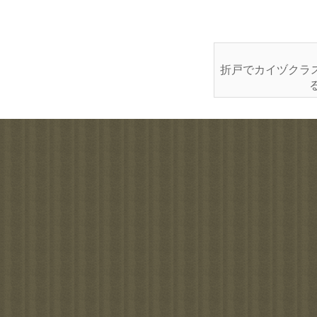
折戸でカイヅクラ
る