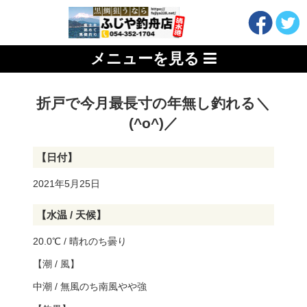
メニューを見る
折戸で今月最長寸の年無し釣れる＼
(^o^)／
【日付】
2021年5月25日
【水温 / 天候】
20.0℃ / 晴れのち曇り
【潮 / 風】
中潮 / 無風のち南風やや強