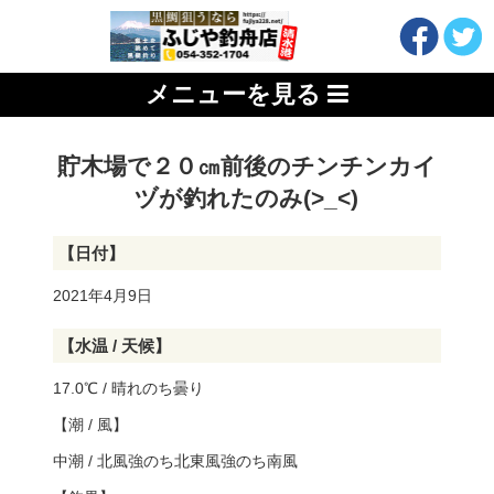
メニューを見る
貯木場で２０㎝前後のチンチンカイ
ヅが釣れたのみ(>_<)
【日付】
2021年4月9日
【水温 / 天候】
17.0℃ / 晴れのち曇り
【潮 / 風】
中潮 / 北風強のち北東風強のち南風