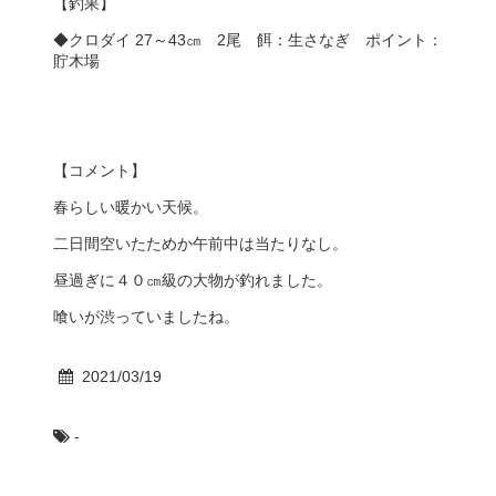
【釣果】
◆クロダイ 27～43㎝ 2尾 餌：生さなぎ ポイント：
貯木場
【コメント】
春らしい暖かい天候。
二日間空いたためか午前中は当たりなし。
昼過ぎに４０㎝級の大物が釣れました。
喰いが渋っていましたね。
2021/03/19
-