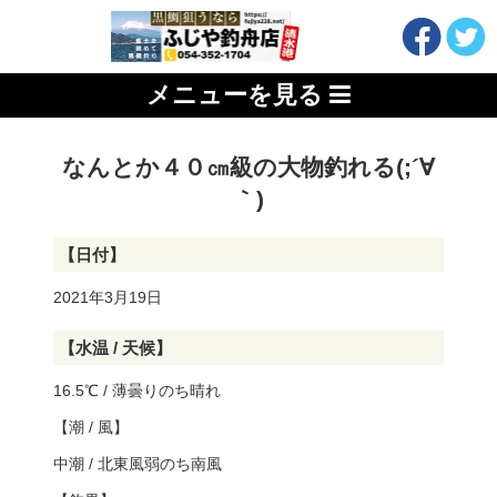
メニューを見る
なんとか４０㎝級の大物釣れる(;´∀
｀)
【日付】
2021年3月19日
【水温 / 天候】
16.5℃ / 薄曇りのち晴れ
【潮 / 風】
中潮 / 北東風弱のち南風