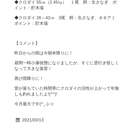
◆クロダイ 55㎝（2.45㎏） １尾 餌：生さなぎ ポ
イント：貯木場
◆クロダイ 26～42㎝ 3尾 餌：生さなぎ、オキアミ
ポイント：貯木場
【コメント】
昨日からの雨は今朝本降りに！
昼間一時小康状態になりましたが、すぐに雲行き怪しく
なって大きな落雷！
再び雨降りに！
雷が落ちていた時間帯にクロダイの活性が上がって年無
しも釣れましたよ!(^^)!
今月最大です(^_-)-☆
2021/03/13