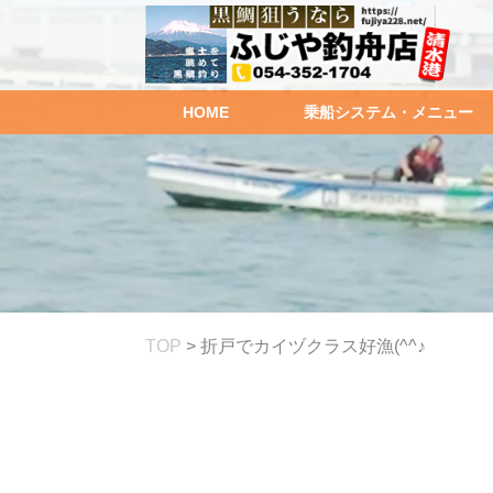
HOME
乗船システム・メニュー
TOP
>
折戸でカイヅクラス好漁(^^♪