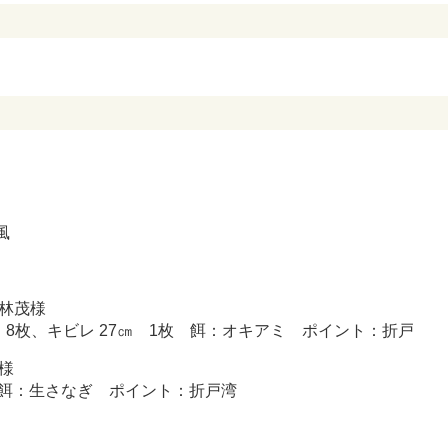
風
林茂様
㎝ 8枚、キビレ 27㎝ 1枚 餌：オキアミ ポイント：折戸
様
枚 餌：生さなぎ ポイント：折戸湾