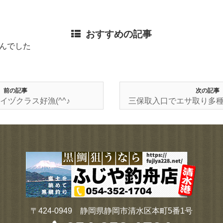
おすすめの記事
んでした
前の記事
次の記事
イヅクラス好漁(^^♪
三保取入口でエサ取り多種多
〒424-0949 静岡県静岡市清水区本町5番1号