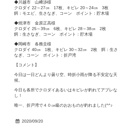
◆川越市 山﨑渉様
クロダイ 22～27㎝ 17枚、キビレ 20～24㎝ 3枚
餌：モエビ、生さなぎ、コーン ポイント：貯木場
◆焼津市 金原正高様
クロダイ 25～39㎝ 6枚、キビレ 28～38㎝ 2枚
餌：生さなぎ、コーン ポイント：貯木場
◆岡崎市 各務圭様
クロダイ 40㎝ 1枚、キビレ 30～32㎝ 2枚 餌：生さ
なぎ、コーン ポイント：折戸湾
【コメント】
今日は一日どんより曇り空、時折小雨が降る不安定な天
候。
今日も各所でクロダイあるいはキビレが釣れてアブレな
し！
唯一、折戸湾で４０㎝級のおおものが釣れました(^^♪
2020/09/20