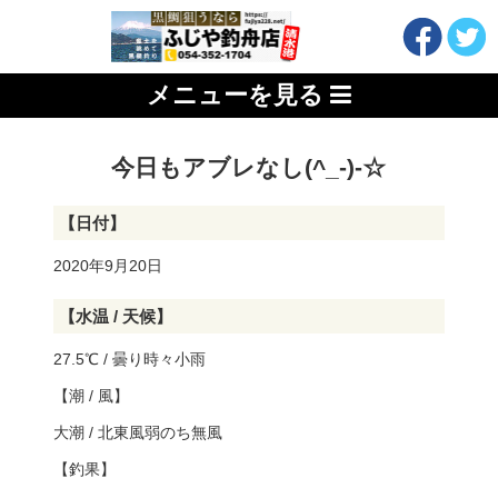
メニューを見る
今日もアブレなし(^_-)-☆
【日付】
2020年9月20日
【水温 / 天候】
27.5℃ / 曇り時々小雨
【潮 / 風】
大潮 / 北東風弱のち無風
【釣果】