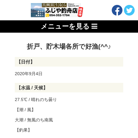
メニューを見る
折戸、貯木場各所で好漁(^^♪
【日付】
2020年9月4日
【水温 / 天候】
27.5℃ / 晴れのち曇り
【潮 / 風】
大潮 / 無風のち南風
【釣果】