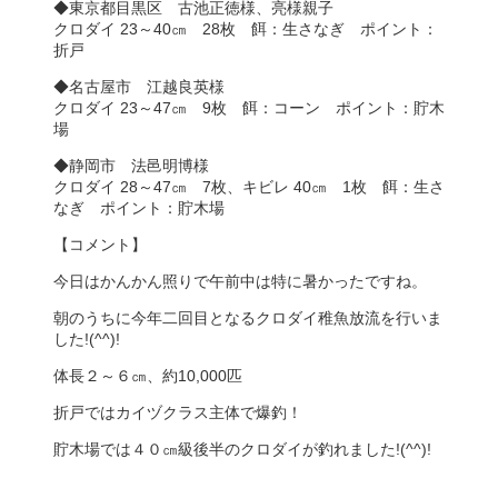
◆東京都目黒区 古池正徳様、亮様親子
クロダイ 23～40㎝ 28枚 餌：生さなぎ ポイント：
折戸
◆名古屋市 江越良英様
クロダイ 23～47㎝ 9枚 餌：コーン ポイント：貯木
場
◆静岡市 法邑明博様
クロダイ 28～47㎝ 7枚、キビレ 40㎝ 1枚 餌：生さ
なぎ ポイント：貯木場
【コメント】
今日はかんかん照りで午前中は特に暑かったですね。
朝のうちに今年二回目となるクロダイ稚魚放流を行いま
した!(^^)!
体長２～６㎝、約10,000匹
折戸ではカイヅクラス主体で爆釣！
貯木場では４０㎝級後半のクロダイが釣れました!(^^)!