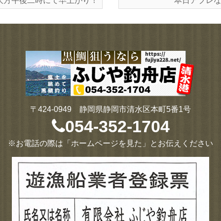
大方午後二時にて早上がり！
本日アブレ
〒424-0949 静岡県静岡市清水区本町5番1号
054-352-1704
※お電話の際は「ホームページを見た」とお伝えください