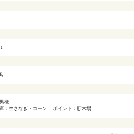
れ
風
男様
枚 餌：生さなぎ・コーン ポイント：貯木場