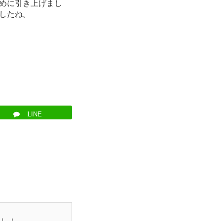
めに引き上げまし
したね。
LINE