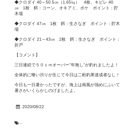
◆クロダイ 40～50.5㎝（1.65㎏） 4枚、キビレ 40
㎝ 1枚 餌：コーン、オキアミ、ボケ ポイント：貯
木場
◆クロダイ 47㎝ 1枚 餌：生さなぎ ポイント：貯木
場
◆クロダイ 21～43㎝ 2枚 餌：生さなぎ ポイント：
折戸
【コメント】
三日連続で５０ｃｍオーバー”年無し”が釣れましたよ！
全体的に喰い渋りが生じて今日は二桁釣果達成者なし！
今日も一日暑かったですが、海上は南風が強めにふいて
暑さがいくらかしのげましたよ。
2020/08/22
-