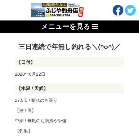
メニューを見る
三日連続で年無し釣れる＼(^o^)／
【日付】
2020年8月22日
【水温 / 天候】
27.5℃ / 晴れのち曇り
【潮 / 風】
中潮 / 無風のち南風やや強
【釣果】