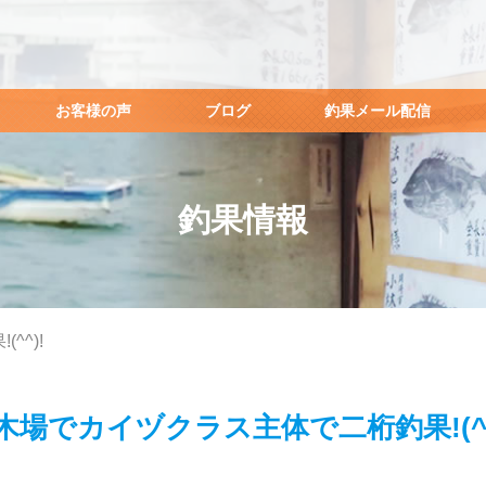
お客様の声
ブログ
釣果メール配信
釣果情報
^^)!
木場でカイヅクラス主体で二桁釣果!(^^