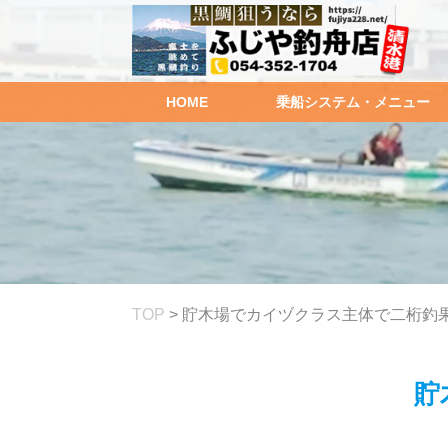
HOME
乗船システム・メニュー
TOP
>
貯木場でカイヅクラス主体で二桁釣果!(
貯