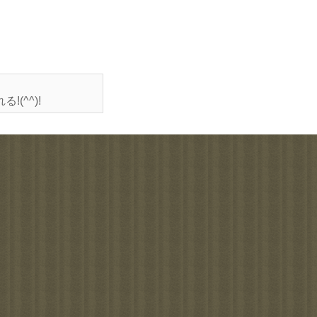
(^^)!