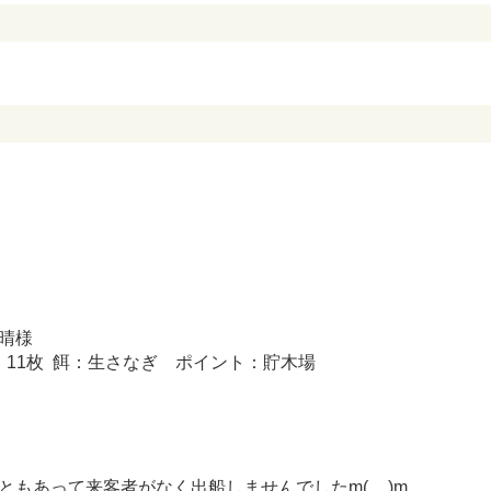
晴様
㎝ 11枚 餌：生さなぎ ポイント：貯木場
ともあって来客者がなく出船しませんでしたm(__)m