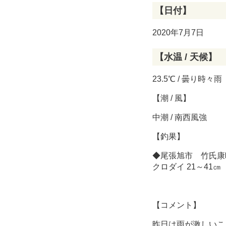
【日付】
2020年7月7日
【水温 / 天候】
23.5℃ / 曇り時々雨
【潮 / 風】
中潮 / 南西風強
【釣果】
◆尾張旭市 竹氏康
クロダイ 21～41
【コメント】
昨日は雨が激しいこ