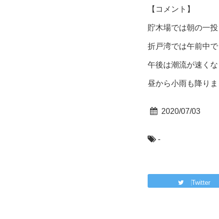
【コメント】
貯木場では朝の一投目
折戸湾では午前中で
午後は潮流が速くな
昼から小雨も降りま
2020/07/03
-
Twitter