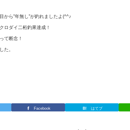
から”年無し”が釣れましたよ(^^♪
クロダイ二桁釣果達成！
って断念！
した。
Facebook
B!
はてブ