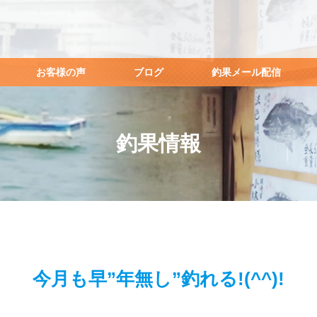
お客様の声
ブログ
釣果メール配信
釣果情報
今月も早”年無し”釣れる!(^^)!