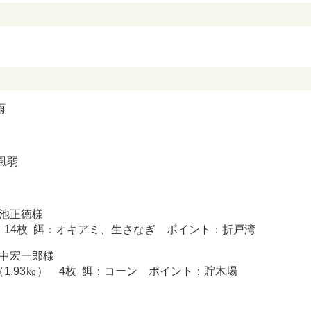
雨
風弱
池正徳様
㎝ 14枚 餌：オキアミ、生さなぎ ポイント：折戸湾
中宏一郎様
㎝（1.93㎏） 4枚 餌：コーン ポイント：貯木場