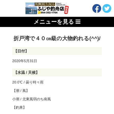
メニューを見る
折戸湾で４０㎝級の大物釣れる(^^)/
【日付】
2020年5月31日
【水温 / 天候】
20.0℃ / 曇り時々雨
【潮 / 風】
小潮 / 北東風弱のち南風
【釣果】