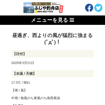
メニューを見る
昼過ぎ、西よりの風が猛烈に強まる
(ﾟдﾟ)！
【日付】
2020年3月21日
【水温 / 天候】
17.0℃ / 晴れ
【潮 / 風】
中潮 / 無風のち東風のち南西風強