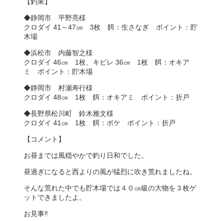
【釣果】
◆静岡市 平野亮様
クロダイ 41～47㎝ 3枚 餌：生さなぎ ポイント：貯
木場
◆浜松市 内藤智之様
クロダイ 46㎝ 1枚、キビレ 36㎝ 1枚 餌：オキア
ミ ポイント：貯木場
◆静岡市 村瀬寿行様
クロダイ 48㎝ 1枚 餌：オキアミ ポイント：折戸
◆長野県松川町 鈴木雅文様
クロダイ 41㎝ 1枚 餌：ボケ ポイント：折戸
【コメント】
お昼までは風穏やかで釣り日和でした。
昼過ぎになると西よりの風が猛烈に吹き荒れましたね。
そんな荒れた中でも貯木場では４０㎝級の大物を３枚ゲ
ットできましたよ。
お見事‼