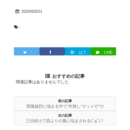
2020/03/21
-
B!
はて
LINE
Twitter
Facebook
ブ
おすすめの記事
関連記事はありませんでした
前の記事
西風猛烈に強まる中で”年無し”ゲット!(^^)!
次の記事
三日続けて西よりの風に悩まされる(ﾟдﾟ)！