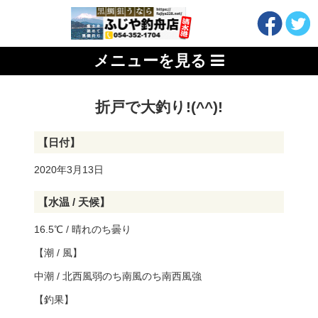
メニューを見る
折戸で大釣り!(^^)!
【日付】
2020年3月13日
【水温 / 天候】
16.5℃ / 晴れのち曇り
【潮 / 風】
中潮 / 北西風弱のち南風のち南西風強
【釣果】