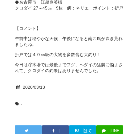
◆名古屋市 江越良英様
クロダイ 27～45㎝ 9枚 餌：ネリエ ポイント：折戸
【コメント】
午前中は穏やかな天候、午後になると南西風が吹き荒れ
ましたね。
折戸では４０㎝級の大物を多数含む大釣り！
今日は貯木場では最後までフグ、ヘダイの猛襲に悩まさ
れて、クロダイの釣果はありませんでした。
2020/03/13
-
B!
はて
LINE