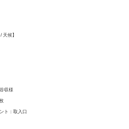
/ 天候】
谷収様
枚
ント：取入口