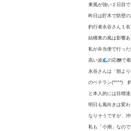
東風が強い２日目で
昨日は貯木で防壁の
釣行者永谷さん１名
結構東の風は影響あ
私が弁当便で行った
高い波
の応酬で着
永谷さんは「朝より
のベテラン(*^^*
と本人的には目標達
明日も風向きは変わ
なりそうですが、沖
私も「小潮」なので