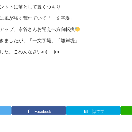
ント下に落として置くつもり
に風が強く荒れていて「一文字堤」
アップ、永谷さんお迎えへ方向転換
きましたが、「一文字堤」「離岸堤」
た。ごめんなさいm(_ _)m
Facebook
B!
はてブ