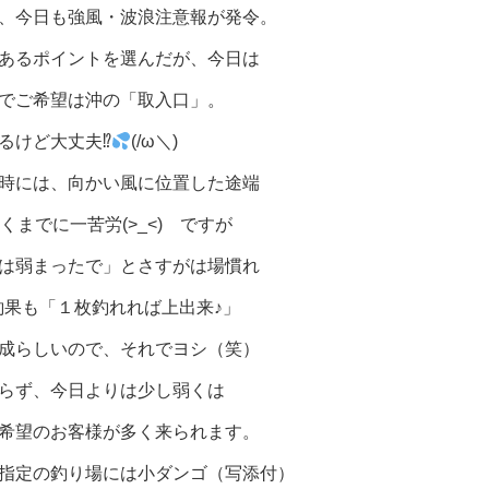
、今日も強風・波浪注意報が発令。
あるポイントを選んだが、今日は
でご希望は沖の「取入口」。
るけど大丈夫⁉
(/ω＼)
時には、向かい風に位置した途端
くまでに一苦労(>_<) ですが
は弱まったで」とさすがは場慣れ
) 釣果も「１枚釣れれば上出来♪」
成らしいので、それでヨシ（笑）
らず、今日よりは少し弱くは
希望のお客様が多く来られます。
指定の釣り場には小ダンゴ（写添付）