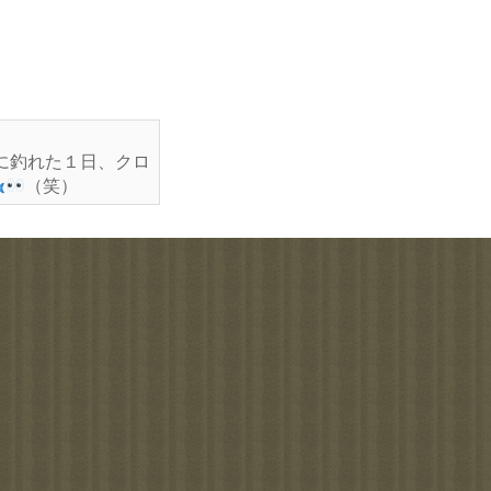
に釣れた１日、クロ
（笑）