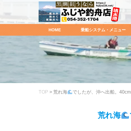
HOME
乗船システム・メニュー
TOP
>
荒れ海
でしたが、沖へ出船。40cm
荒れ海