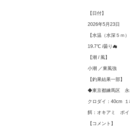
【日付】
2026年5月23日
【水温（水深５ｍ） 
19.7℃ /曇り☁
【潮 / 風】
小潮 ／東風強
【釣果結果一部】
◆東京都練馬区 永
クロダイ：40cm １
餌：オキアミ ポイ
【コメント】