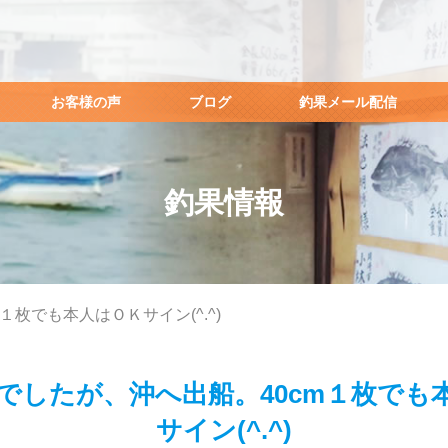
お客様の声
ブログ
釣果メール配信
釣果情報
１枚でも本人はＯＫサイン(^.^)
でしたが、沖へ出船。40cm１枚でも
サイン(^.^)