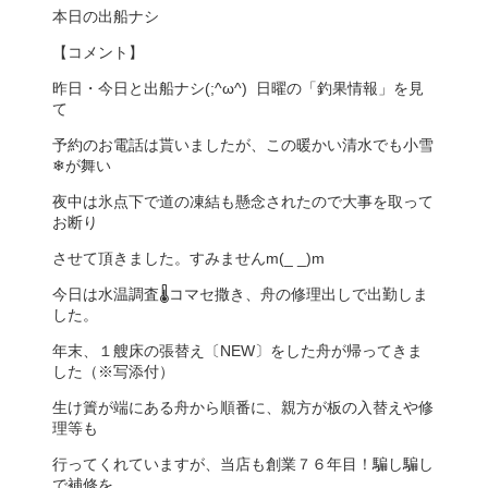
本日の出船ナシ
【コメント】
昨日・今日と出船ナシ(;^ω^) 日曜の「釣果情報」を見
て
予約のお電話は貰いましたが、この暖かい清水でも小雪
❄が舞い
夜中は氷点下で道の凍結も懸念されたので大事を取って
お断り
させて頂きました。すみませんm(_ _)m
今日は水温調査🌡コマセ撒き、舟の修理出しで出勤しま
した。
年末、１艘床の張替え〔NEW〕をした舟が帰ってきま
した（※写添付）
生け簀が端にある舟から順番に、親方が板の入替えや修
理等も
行ってくれていますが、当店も創業７６年目！騙し騙し
で補修を