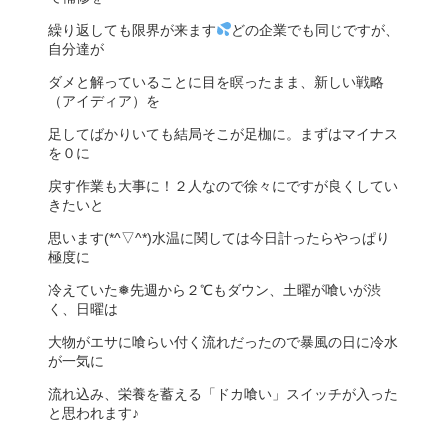
繰り返しても限界が来ます
どの企業でも同じですが、
自分達が
ダメと解っていることに目を瞑ったまま、新しい戦略
（アイディア）を
足してばかりいても結局そこが足枷に。まずはマイナス
を０に
戻す作業も大事に！２人なので徐々にですが良くしてい
きたいと
思います(*^▽^*)水温に関しては今日計ったらやっぱり
極度に
冷えていた❅先週から２℃もダウン、土曜が喰いが渋
く、日曜は
大物がエサに喰らい付く流れだったので暴風の日に冷水
が一気に
流れ込み、栄養を蓄える「ドカ喰い」スイッチが入った
と思われます♪