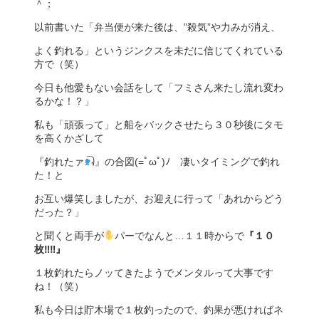
＾；
以前書いた「弁当便が来た後は、”殺気”や力みが消え、
よく釣れる」というジンクスを未だに信じてくれている
方で（笑）
今日も他愛もない会話をして「フミさん来たし流れ変わ
るかな！？」
私も「頑張って」と船をバックさせたら３０秒後にタモ
を高くかざして
『釣れたァ
』の合図(=ﾟωﾟ)ﾉ 凄いタイミングで釣れ
た！と
お互い爆笑しましたが、お迎えに行って「あれからどう
だった？」
と聞くと両手が
パーでなんと…１１時からで
『１０
枚‼‼』
１枚釣れたらノッてきたようでメンタルって大事です
ね！（笑）
私も今日は貯木場で１枚釣ったので、釣果が悪ければネ