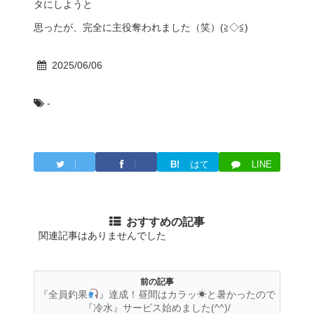
タにしようと
思ったが、完全に主役奪われました（笑）(≧◇≦)
2025/06/06
-
B!
はて
LINE
Twitter
Facebook
ブ
おすすめの記事
関連記事はありませんでした
前の記事
『全員釣果
』達成！昼間はカラッ☀と暑かったので
『冷水』サービス始めました(^^)/