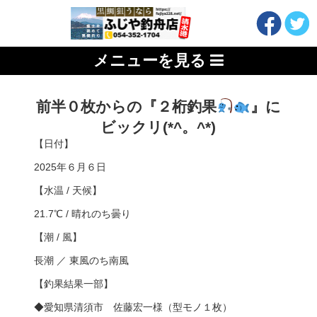
メニューを見る
前半０枚からの『２桁釣果
』に
ビックリ(*^。^*)
【日付】
2025年６月６日
【水温 / 天候】
21.7℃ / 晴れのち曇り
【潮 / 風】
長潮 ／ 東風のち南風
【釣果結果一部】
◆愛知県清須市 佐藤宏一様（型モノ１枚）