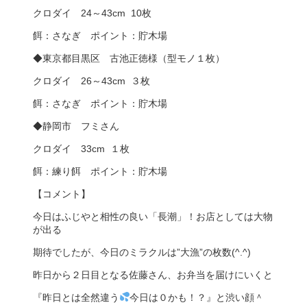
クロダイ 24～43cm 10枚
餌：さなぎ ポイント：貯木場
◆東京都目黒区 古池正徳様（型モノ１枚）
クロダイ 26～43cm ３枚
餌：さなぎ ポイント：貯木場
◆静岡市 フミさん
クロダイ 33cm １枚
餌：練り餌 ポイント：貯木場
【コメント】
今日はふじやと相性の良い「長潮」！お店としては大物
が出る
期待でしたが、今日のミラクルは”大漁”の枚数(^.^)
昨日から２日目となる佐藤さん、お弁当を届けにいくと
『昨日とは全然違う
今日は０かも！？』と渋い顔＾