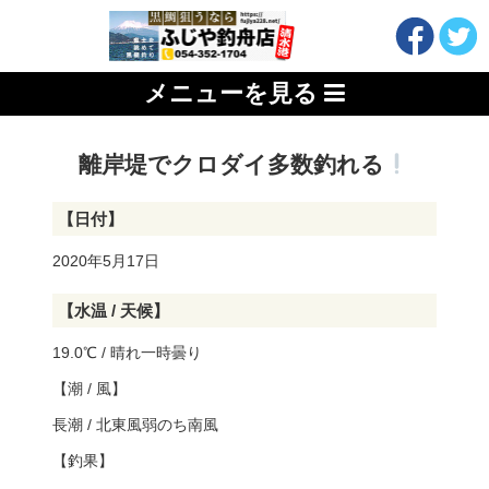
メニューを見る
離岸堤でクロダイ多数釣れる
【日付】
2020年5月17日
【水温 / 天候】
19.0℃ / 晴れ一時曇り
【潮 / 風】
長潮 / 北東風弱のち南風
【釣果】